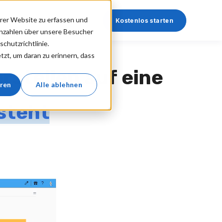
rer Website zu erfassen und
Anmelden
Kostenlos starten
nnzahlen über unsere Besucher
chutzrichtlinie.
zt, um daran zu erinnern, dass
rstellen auf eine
eren
Alle ablehnen
rsteht