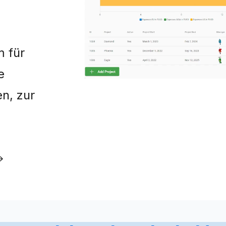
m für
e
n, zur