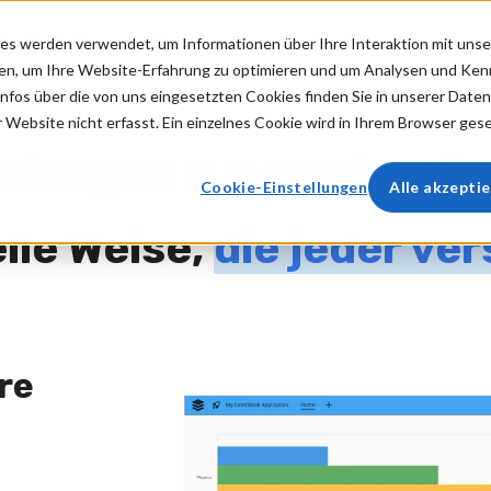
es werden verwendet, um Informationen über Ihre Interaktion mit unse
No-Code?
Funktionen
Preise
onen, um Ihre Website-Erfahrung zu optimieren und um Analysen und Ke
fos über die von uns eingesetzten Cookies finden Sie in unserer Datens
ebsite nicht erfasst. Ein einzelnes Cookie wird in Ihrem Browser geset
ndungen
superschnell
e
Cookie-Einstellungen
Alle akzepti
lle Weise,
die jeder ve
re