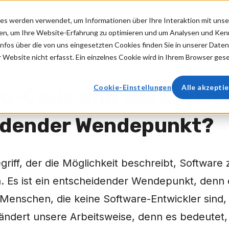
es werden verwendet, um Informationen über Ihre Interaktion mit unse
No-Code?
Funktionen
Preise
onen, um Ihre Website-Erfahrung zu optimieren und um Analysen und Ke
fos über die von uns eingesetzten Cookies finden Sie in unserer Datens
ebsite nicht erfasst. Ein einzelnes Cookie wird in Ihrem Browser geset
Cookie-Einstellungen
Alle akzepti
No-Code und warum ist 
idender Wendepunkt?
griff, der die Möglichkeit beschreibt, Software 
. Es ist ein entscheidender Wendepunkt, denn 
 Menschen, die keine Software-Entwickler sin
rändert unsere Arbeitsweise, denn es bedeutet