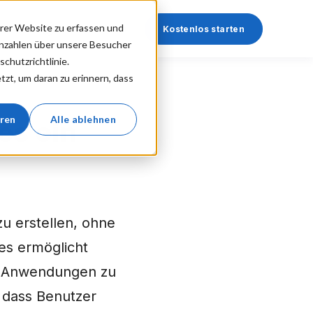
rer Website zu erfassen und
Anmelden
Kostenlos starten
nnzahlen über unsere Besucher
chutzrichtlinie.
zt, um daran zu erinnern, dass
eren
Alle ablehnen
es ein
zu erstellen, ohne
es ermöglicht
d, Anwendungen zu
, dass Benutzer