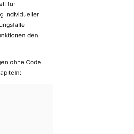
ll für
 individueller
ungsfälle
unktionen den
gen ohne Code
apiteln: